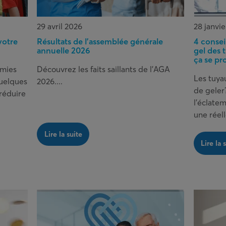
29 avril 2026
28 janvi
votre
Résultats de l’assemblée générale
4 conseil
annuelle 2026
gel des 
ça se pr
omies
Découvrez les faits saillants de l'AGA
Les tuya
quelques
2026....
de geler
 réduire
l’éclate
une réel
Lire la suite
Lire la 