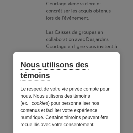
Courtage viendra clore et
concrétiser les acquis obtenus
lors de l’événement.
Les Caisses de groupes en
collaboration avec Desjardins
Courtage en ligne vous invitent à
un événement éducatif en
compagnie de Philippe Rondy,
Nous utilisons des
Conseiller au développement
témoins
des affaires.
La conférence est gratuite!
Le respect de votre vie privée compte pour
nous. Nous utilisons des témoins
C’est un rendez-vous à ne pas
(ex. :
cookies
) pour personnaliser nos
manquer.
contenus et faciliter votre expérience
numérique. Certains témoins peuvent être
er
Jeudi 1
juin 2023 de 12 h à 13h
recueillis avec votre consentement.