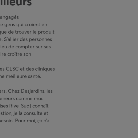
lleurs
z engagés
e gens qui croient en
 que de trouver le produit
e. S’allier des personnes
lieu de compter sur ses
re croître son
des CLSC et des cliniques
ne meilleure santé.
rs. Chez Desjardins, les
epreneurs comme moi.
ises Rive-Sud] connaît
tion, je la consulte et
esoin. Pour moi, ça n’a