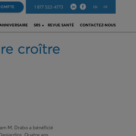
1 877 522-4773
COMPTE
EN
FR
 ANNIVERSAIRE
SRS
REVUE SANTÉ
CONTACTEZ-NOUS
re croître
am M. Drabo a bénéficié
Desjardins. Quatre ans