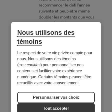
recommencer le défi l’année
suivante et peut-être même
doubler les montants que vous
mettez de côté.
Nous utilisons des
Utilisez notre visuel pour suivre
témoins
la progression de votre
prochain
défi 52 semaines
d’économie
Le respect de votre vie privée compte pour
nous. Nous utilisons des témoins
Si vous avez besoin de conseils,
(ex. :
cookies
) pour personnaliser nos
n’hésitez pas à contacter votre
contenus et faciliter votre expérience
conseiller à la Caisse par courriel
numérique. Certains témoins peuvent être
en écrivant
recueillis avec votre consentement.
à
caisse.sante@desjardins.com
Personnaliser vos choix
Source :
Blogue Desjardins
Tout accepter