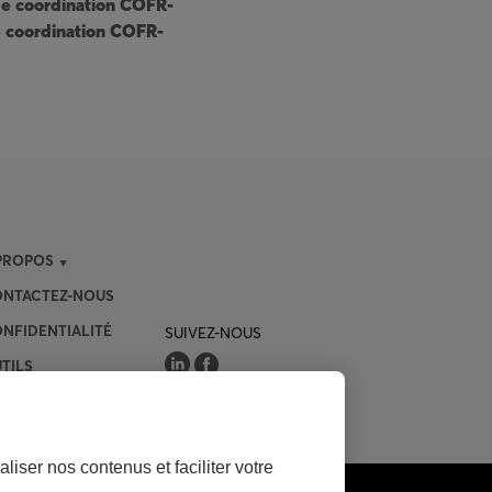
de coordination COFR-
e coordination COFR-
PROPOS
NTACTEZ-NOUS
NFIDENTIALITÉ
SUIVEZ-NOUS
TILS
liser nos contenus et faciliter votre