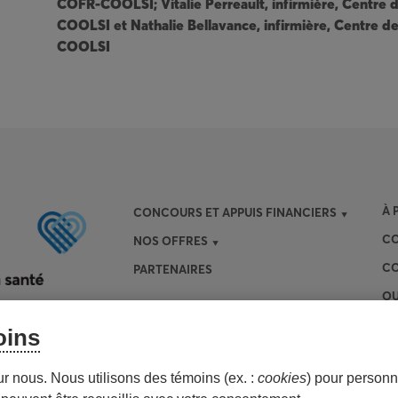
COFR-COOLSI; Vitalie Perreault, infirmière, Centre 
COOLSI et Nathalie Bellavance, infirmière, Centre d
COOLSI
À 
CONCOURS ET APPUIS FINANCIERS
CO
NOS OFFRES
CO
PARTENAIRES
OU
oins
ur nous. Nous utilisons des témoins (ex. :
cookies
) pour personna
Personnaliser les témoins