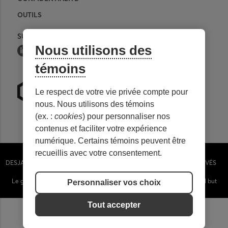
OUTILS
SUIVEZ-NOUS
Nous utilisons des
témoins
Le respect de votre vie privée compte pour
nous. Nous utilisons des témoins
(ex. :
cookies
) pour personnaliser nos
contenus et faciliter votre expérience
numérique. Certains témoins peuvent être
Personnaliser les témoins
recueillis avec votre consentement.
DESJARDINS CAISSE DU RÉSEAU DE LA SANTÉ - TOUS DROITS RÉSERVÉS
2020 | DESIGN WEB
H2O COMMUNICATION
Le genre masculin est utilisé sans aucune discrimination et dans le seul but
Personnaliser vos choix
d’alléger le texte.
Tout accepter
EN
FR