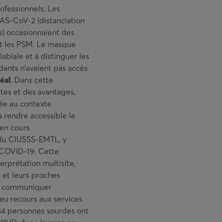
rofessionnels. Les
AS-CoV-2 (distanciation
s) occasionnaient des
et les PSM. Le masque
labiale et à distinguer les
idants n’avaient pas accès
éal
. Dans cette
tes et des avantages,
tée au contexte
à rendre accessible le
 en cours
s du CIUSSS-EMTL, y
n COVID-19. Cette
erprétation multisite,
s et leurs proches
et communiquer
eu recours aux services
384 personnes sourdes ont