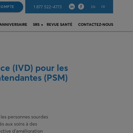
1 877 522-4773
COMPTE
EN
FR
 ANNIVERSAIRE
SRS
REVUE SANTÉ
CONTACTEZ-NOUS
nce (IVD) pour les
ntendantes (PSM)
r les personnes sourdes
ès aux soins à des
ective d’amélioration