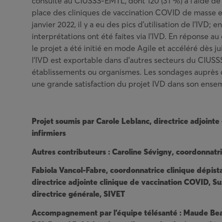
consulté au CIUSSS-EMTL, dont 120 (31 %) à l’aide de 
place des cliniques de vaccination COVID de masse en
janvier 2022, il y a eu des pics d’utilisation de l’IVD
interprétations ont été faites via l’IVD. En réponse a
le projet a été initié en mode Agile et accéléré dès jui
l’IVD est exportable dans d’autres secteurs du CIUS
établissements ou organismes. Les sondages auprès de
une grande satisfaction du projet IVD dans son ense
Projet soumis par Carole Leblanc, directrice adjointe 
infirmiers
Autres contributeurs : Caroline Sévigny, coordonnatr
Fabiola Vancol-Fabre, coordonnatrice clinique dépi
directrice adjointe clinique de vaccination COVID, S
directrice générale, SIVET
Accompagnement par l’équipe télésanté : Maude Bea