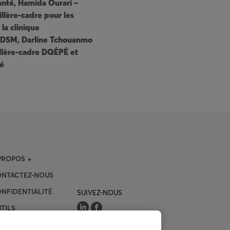
anté, Hamida Ourari –
llère-cadre pour les
la clinique
e DSM, Darline Tchouanmo
illère-cadre DQÉPÉ et
té
PROPOS
NTACTEZ-NOUS
NFIDENTIALITÉ
SUIVEZ-NOUS
TILS