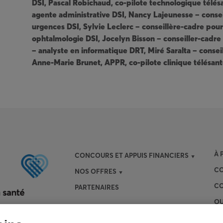
DSI, Pascal Robichaud, co-pilote technologique télés
agente administrative DSI, Nancy Lajeunesse – consei
urgences DSI, Sylvie Leclerc – conseillère-cadre pour 
ophtalmologie DSI, Jocelyn Bisson – conseiller-cadr
– analyste en informatique DRT, Miré Saralta – conse
Anne-Marie Brunet, APPR, co-pilote clinique télésan
À 
CONCOURS ET APPUIS FINANCIERS
CO
NOS OFFRES
CO
PARTENAIRES
OU