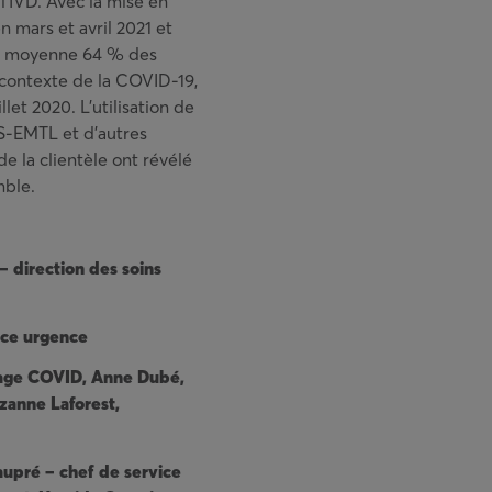
l’IVD. Avec la mise en
 mars et avril 2021 et
; en moyenne 64 % des
u contexte de la COVID-19,
llet 2020. L’utilisation de
SS-EMTL et d’autres
 la clientèle ont révélé
mble.
– direction des soins
ice urgence
stage COVID, Anne Dubé,
uzanne Laforest,
upré – chef de service