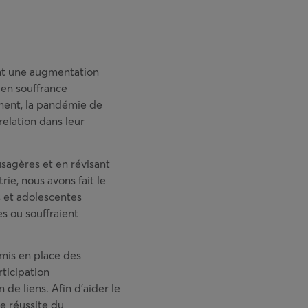
ent une augmentation
en souffrance
ment, la pandémie de
relation dans leur
usagères et en révisant
rie, nous avons fait le
 et adolescentes
es ou souffraient
 mis en place des
rticipation
 de liens. Afin d’aider le
e réussite du