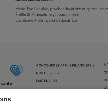
Marie-Ève Langlais, psychoéducatrice et spécialiste en
Émilie St-François, psychoéducatrice
Carolanne Morin, psychoéducatrice
À 
CONCOURS ET APPUIS FINANCIERS
CO
NOS OFFRES
CO
PARTENAIRES
OU
oins